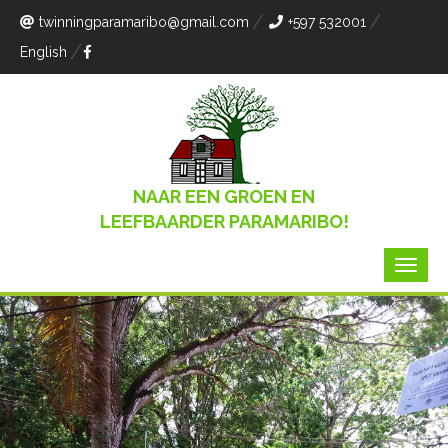
twinningparamaribo
@gmail.com
+597 532001
English
NAAR EEN GROEN EN
LEEFBAARDER PARAMARIBO!