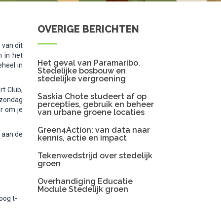
OVERIGE BERICHTEN
 van dit
n in het
Het geval van Paramaribo.
eheel in
Stedelijke bosbouw en
stedelijke vergroening
t Club,
Saskia Chote studeert af op
p zondag
percepties, gebruik en beheer
ur om je
van urbane groene locaties
Green4Action: van data naar
t aan de
kennis, actie en impact
Tekenwedstrijd over stedelijk
groen
Overhandiging Educatie
Module Stedelijk groen
oog t-