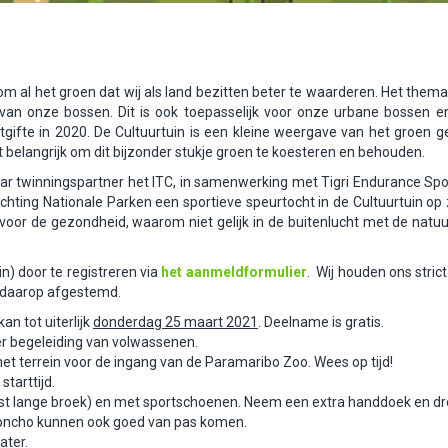
om al het groen dat wij als land bezitten beter te waarderen. Het thema
eit van onze bossen. Dit is ook toepasselijk voor onze urbane bossen e
itgifte in 2020. De Cultuurtuin is een kleine weergave van het groen g
t belangrijk om dit bijzonder stukje groen te koesteren en behouden.
r twinningspartner het ITC, in samenwerking met Tigri Endurance Spor
chting Nationale Parken een sportieve speurtocht in de Cultuurtuin o
k voor de gezondheid, waarom niet gelijk in de buitenlucht met de natu
n) door te registreren via
het aanmeldformulier
. Wij houden ons stric
k daarop afgestemd.
an tot uiterlijk
donderdag 25 maart 2021
. Deelname is gratis.
r begeleiding van volwassenen.
t terrein voor de ingang van de Paramaribo Zoo. Wees op tijd!
starttijd.
efst lange broek) en met sportschoenen. Neem een extra handdoek en dr
nponcho kunnen ook goed van pas komen.
ater.