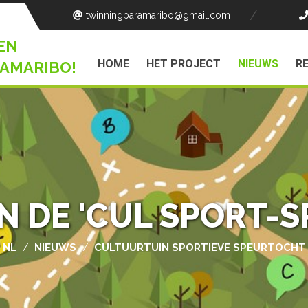
twinningparamaribo
@gmail.com
EN
HOME
HET PROJECT
NIEUWS
R
AMARIBO!
N DE 'CUL SPORT-
NL
NIEUWS
CULTUURTUIN SPORTIEVE SPEURTOCHT
/
/