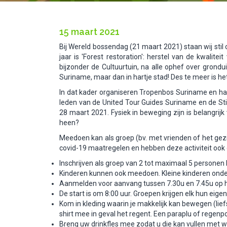
15 maart 2021
Bij Wereld bossendag (21 maart 2021) staan wij stil 
jaar is 'Forest restoration': herstel van de kwalit
bijzonder de Cultuurtuin, na alle ophef over grondu
Suriname, maar dan in hartje stad! Des te meer is he
In dat kader organiseren Tropenbos Suriname en haa
leden van de United Tour Guides Suriname en de Sti
28 maart 2021. Fysiek in beweging zijn is belangrij
heen?
Meedoen kan als groep (bv. met vrienden of het gezi
covid-19 maatregelen en hebben deze activiteit oo
Inschrijven als groep van 2 tot maximaal 5 personen k
Kinderen kunnen ook meedoen. Kleine kinderen onde
Aanmelden voor aanvang tussen 7.30u en 7.45u op he
De start is om 8:00 uur. Groepen krijgen elk hun eigen 
Kom in kleding waarin je makkelijk kan bewegen (li
shirt mee in geval het regent. Een paraplu of rege
Breng uw drinkfles mee zodat u die kan vullen met w