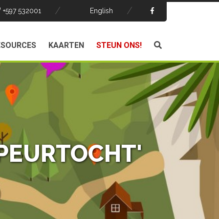
+597 532001
English
ESOURCES
KAARTEN
STEUN ONS!
SPEURTOCHT'