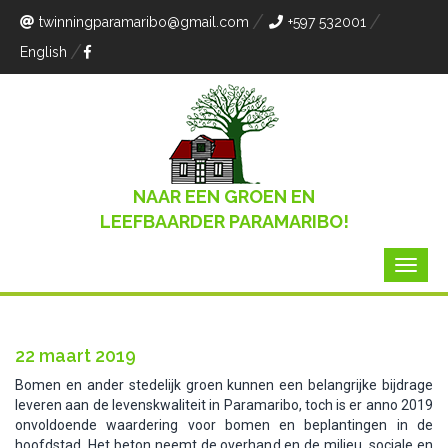
twinningparamaribo
@gmail.com
+597 532001
English
NAAR EEN GROEN EN
LEEFBAARDER PARAMARIBO!
22 maart 2019
Bomen en ander stedelijk groen kunnen een belangrijke bijdrage
leveren aan de levenskwaliteit in Paramaribo, toch is er anno 2019
onvoldoende waardering voor bomen en beplantingen in de
hoofdstad. Het beton neemt de overhand en de milieu, sociale en