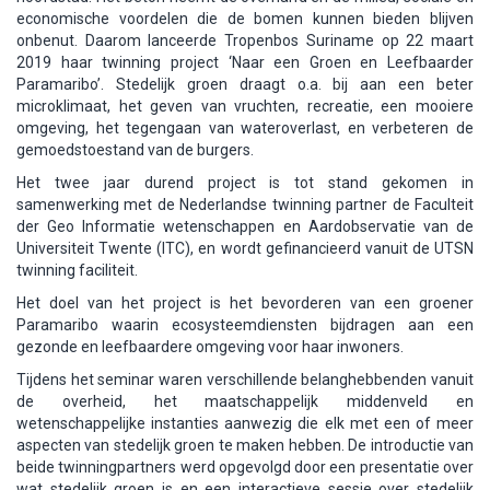
economische voordelen die de bomen kunnen bieden blijven
onbenut. Daarom lanceerde Tropenbos Suriname op 22 maart
2019 haar twinning project ‘Naar een Groen en Leefbaarder
Paramaribo’. Stedelijk groen draagt o.a. bij aan een beter
microklimaat, het geven van vruchten, recreatie, een mooiere
omgeving, het tegengaan van wateroverlast, en verbeteren de
gemoedstoestand van de burgers.
Het twee jaar durend project is tot stand gekomen in
samenwerking met de Nederlandse twinning partner de Faculteit
der Geo Informatie wetenschappen en Aardobservatie van de
Universiteit Twente (ITC), en wordt gefinancieerd vanuit de UTSN
twinning faciliteit.
Het doel van het project is het bevorderen van een groener
Paramaribo waarin ecosysteemdiensten bijdragen aan een
gezonde en leefbaardere omgeving voor haar inwoners.
Tijdens het seminar waren verschillende belanghebbenden vanuit
de overheid, het maatschappelijk middenveld en
wetenschappelijke instanties aanwezig die elk met een of meer
aspecten van stedelijk groen te maken hebben. De introductie van
beide twinningpartners werd opgevolgd door een presentatie over
wat stedelijk groen is en een interactieve sessie over stedelijk