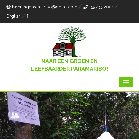
twinningparamaribo
@gmail.com
+597 532001
English
NAAR EEN GROEN EN
LEEFBAARDER PARAMARIBO!