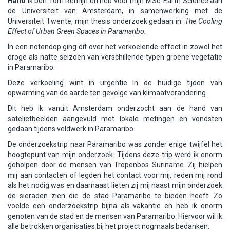
Hallo
ik ben Tom Remijn en heb voor mijn MSc. Earth Science aan
de Universiteit van Amsterdam, in samenwerking met de
Universiteit Twente, mijn thesis onderzoek gedaan in:
The Cooling
Effect of Urban Green Spaces in Paramaribo.
In een notendop ging dit over het verkoelende effect in zowel het
droge als natte seizoen van verschillende typen groene vegetatie
in Paramaribo.
Deze verkoeling wint in urgentie in de huidige tijden van
opwarming van de aarde ten gevolge van klimaatverandering.
Dit heb ik vanuit Amsterdam onderzocht aan de hand van
satelietbeelden aangevuld met lokale metingen en vondsten
gedaan tijdens veldwerk in Paramaribo.
De onderzoekstrip naar Paramaribo was zonder enige twijfel het
hoogtepunt van mijn onderzoek. Tijdens deze trip werd ik enorm
geholpen door de mensen van Tropenbos Suriname. Zij hielpen
mij aan contacten of legden het contact voor mij, reden mij rond
als het nodig was en daarnaast lieten zij mij naast mijn onderzoek
de sieraden zien die de stad Paramaribo te bieden heeft. Zo
voelde een onderzoekstrip bijna als vakantie en heb ik enorm
genoten van de stad en de mensen van Paramaribo. Hiervoor wil ik
alle betrokken organisaties bij het project nogmaals bedanken.