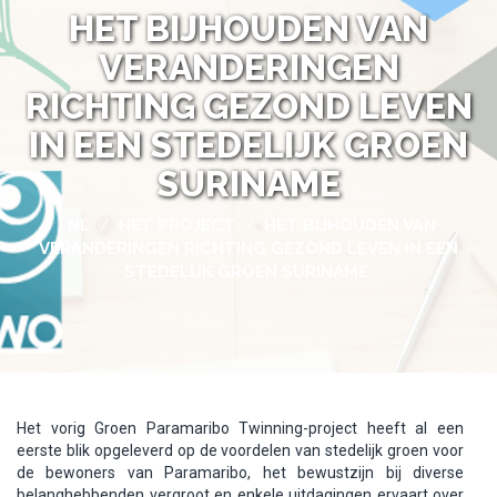
HET BIJHOUDEN VAN
VERANDERINGEN
RICHTING GEZOND LEVEN
IN EEN STEDELIJK GROEN
SURINAME
NL
HET PROJECT
HET BIJHOUDEN VAN
/
/
VERANDERINGEN RICHTING GEZOND LEVEN IN EEN
STEDELIJK GROEN SURINAME
Het vorig Groen Paramaribo Twinning-project heeft al een
eerste blik opgeleverd op de voordelen van stedelijk groen voor
de bewoners van Paramaribo, het bewustzijn bij diverse
belanghebbenden vergroot en enkele uitdagingen ervaart over