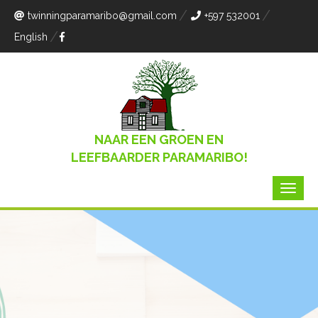
twinningparamaribo
@gmail.com
+597 532001
English
NAAR EEN GROEN EN
LEEFBAARDER PARAMARIBO!