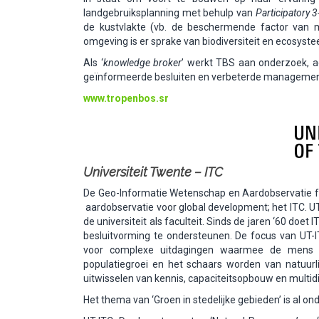
landgebruiksplanning met behulp van
Participatory 
de kustvlakte (vb. de beschermende factor van m
omgeving is er sprake van biodiversiteit en ecosys
Als ‘
knowledge broker
’ werkt TBS aan onderzoek, a
geïnformeerde besluiten en verbeterde management p
www.tropenbos.sr
Universiteit Twente – ITC
De Geo-Informatie Wetenschap en Aardobservatie fa
aardobservatie voor global development; het ITC. UT
de universiteit als faculteit. Sinds de jaren ‘60 do
besluitvorming te ondersteunen. De focus van UT-I
voor complexe uitdagingen waarmee de mens i
populatiegroei en het schaars worden van natuurlij
uitwisselen van kennis, capaciteitsopbouw en multidi
Het thema van ‘Groen in stedelijke gebieden’ is al 