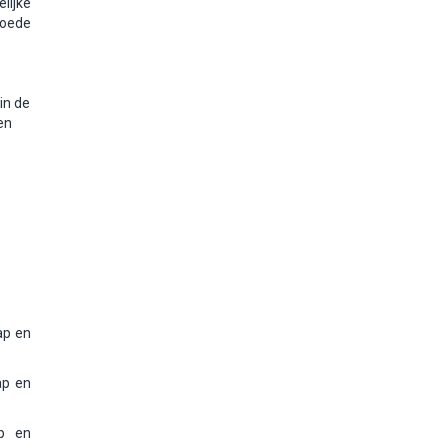
lijke
goede
in de
en
ap en
ap en
ap en