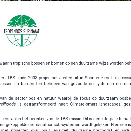
 waarin tropische bossen en bomen op een duurzame wijze worden be
oert TBS sinds 2003 projectactiviteiten uit in Suriname met als missi
 bossen en bomen ten behoeve van gezonde ecosystemen en mens
 van de sector bos en natuur, waarbij de focus op duurzaam bosbe
velihoods
, is getransformeerd naar: Climate-smart landscapes, ge
entraal in het bereiken van de TBS missie. Dit is een integrale benad
n en gekoppelde mens-natuur sub-systemen wordt gekeken. Hiermee i
et projecten over hout legaliteit, duurzame houtoogst en inclu