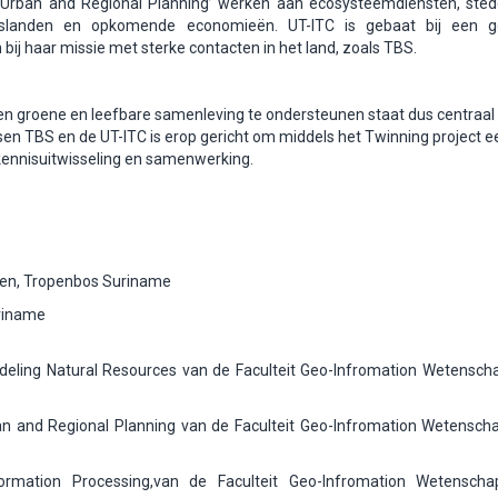
‘Urban and Regional Planning’ werken aan ecosysteemdiensten, stede
ingslanden en opkomende economieën. UT-ITC is gebaat bij een 
ij haar missie met sterke contacten in het land, zoals TBS.
en groene en leefbare samenleving te ondersteunen staat dus centraal 
n TBS en de UT-ITC is erop gericht om middels het Twinning project e
 kennisuitwisseling en samenwerking.
en, Tropenbos Suriname
uriname
Afdeling Natural Resources van de Faculteit Geo-Infromation Wetensch
rban and Regional Planning van de Faculteit Geo-Infromation Wetensch
ormation Processing,van de Faculteit Geo-Infromation Wetensch