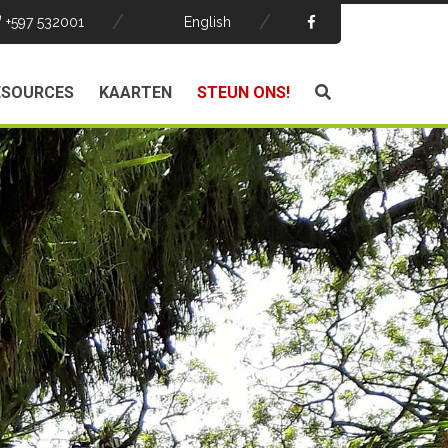
+597 532001
English
ESOURCES
KAARTEN
STEUN ONS!