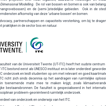
3-Dimensional Modelling.
De rol van bossen en bomen is ook van belang
angrovebossen) en de (semi-)stedelijke gebieden. Ook in de stede
teemdiensten afkomstig van deze ‘urbane bossen’ en bomen.
dvocacy, partnerschappen en capaciteits versterking, om bij te drage
raktijken in de sector bos en natuur.
culteit van de Universiteit Twente (UT-ITC) heeft het oudste centrum
-ITC bestond eerst als UNESCO instituut en is later onderdeel geworde
et ITC onderzoek en leidt studenten op om met relevant en goed kaartmate
TC richt zich sinds decennia op het aandragen van ruimtelijke oploss
n toenemende mate mee te maken krijgt, zoals klimaatverande
ke bestaansbronnen. De faculteit is gespecialiseerd in het internati
sciplinair probleem-georiënteerd ruimtelijk onderzoek.
onderdeel van onderzoek en onderwijs van
het ITC.