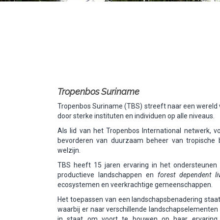
Tropenbos Suriname
Tropenbos Suriname (TBS) streeft naar een wereld
door sterke instituten en individuen op alle niveaus.
Als lid van het Tropenbos International netwerk, v
bevorderen van duurzaam beheer van tropische
welzijn.
TBS heeft 15 jaren ervaring in het ondersteunen
productieve landschappen en
forest dependent li
ecosystemen en veerkrachtige gemeenschappen.
Het toepassen van een landschapsbenadering staat c
waarbij er naar verschillende landschapselemente
in staat om voort te bouwen op haar ervaring m