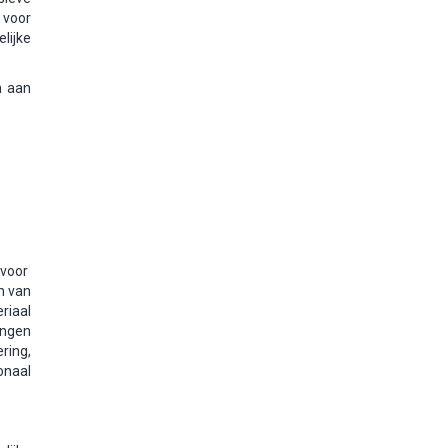
 voor
lijke
n aan
 voor
n van
riaal
ingen
ring,
onaal