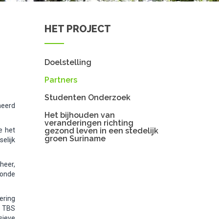
HET PROJECT
Doelstelling
Partners
Studenten Onderzoek
heerd
Het bijhouden van
veranderingen richting
e het
gezond leven in een stedelijk
groen Suriname
elijk
heer,
zonde
ering
s TBS
sieve