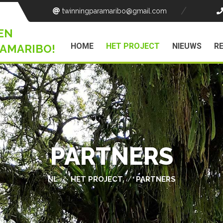
twinningparamaribo
@gmail.com
EN
HOME
HET PROJECT
NIEUWS
R
AMARIBO!
PARTNERS
NL
HET PROJECT
PARTNERS
/
/