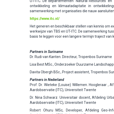
UT-ITC. De departementen ‘Natural Resources’ en 
ontwikkeling en klimaatadaptatie in ontwikkel
samenwerking met organisaties die nauw aansluiten b
https://www.itc.nl/
Het generen en beschikbaar stellen van kennis om e
werkwijze van TBS en UT-ITC. De samenwerking tusse
basis te leggen voor een langere termijn traject van
Partners in Suriname
Dr. Rudi van Kanten. Directeur, Tropenbos Suriname
Lisa Best MSc., Onderzoeker Duurzame Landschapp
Davita Obergh BSc., Project assistent, Tropenbos S
Partners in Nederland
Prof. Dr. Wieteke (Louise) Willemen. Hoogleraar , 
Aardobservatie (ITC), Universiteit Twente
Dr. Nina Schwarz. Universitair docent, Afdeling U
Aardobservatie (ITC), Universiteit Twente
Robert Ohuru MSc, Developer, Afdeling Geo-Inf