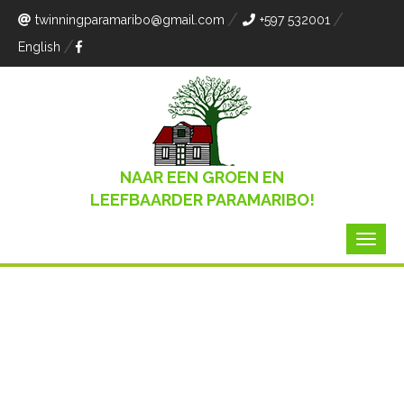
twinningparamaribo
@gmail.com
+597 532001
English
NAAR EEN GROEN EN
LEEFBAARDER PARAMARIBO!