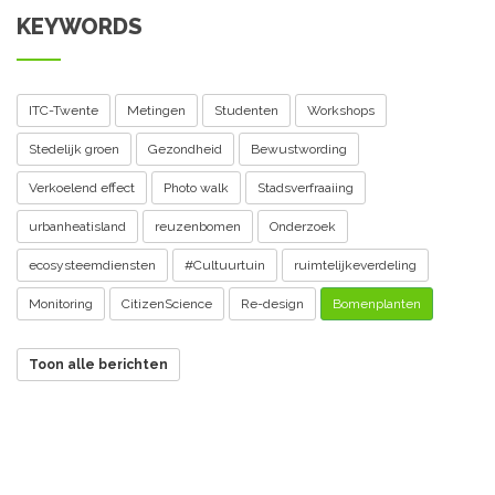
KEYWORDS
ITC-Twente
Metingen
Studenten
Workshops
Stedelijk groen
Gezondheid
Bewustwording
Verkoelend effect
Photo walk
Stadsverfraaiing
urbanheatisland
reuzenbomen
Onderzoek
ecosysteemdiensten
#Cultuurtuin
ruimtelijkeverdeling
Monitoring
CitizenScience
Re-design
Bomenplanten
Toon alle berichten