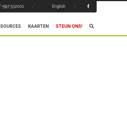
+597 532001
English
ESOURCES
KAARTEN
STEUN ONS!