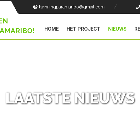
twinningparamaribo
@gmail.com
EN
HOME
HET PROJECT
NIEUWS
R
AMARIBO!
LAATSTE NIEUWS
NL
NIEUWS
/