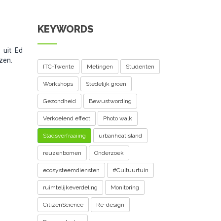
KEYWORDS
 uit Ed
zen.
ITC-Twente
Metingen
Studenten
Workshops
Stedelijk groen
Gezondheid
Bewustwording
Verkoelend effect
Photo walk
Stadsverfraaiing
urbanheatisland
reuzenbomen
Onderzoek
ecosysteemdiensten
#Cultuurtuin
ruimtelijkeverdeling
Monitoring
CitizenScience
Re-design