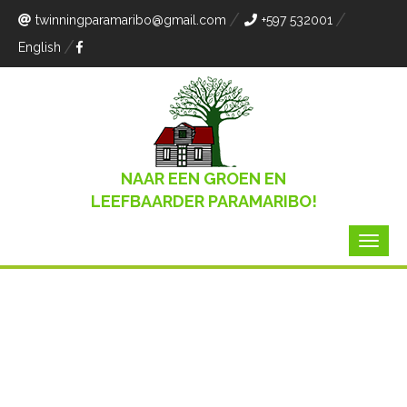
twinningparamaribo
@gmail.com
+597 532001
English
NAAR EEN GROEN EN
LEEFBAARDER PARAMARIBO!