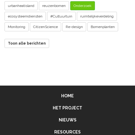
urbanheatisland
reuzenbomen
Onderzoek
ecosysteemdiensten
#Cultuurtuin
ruimtelijkeverdeling
Monitoring
CitizenScience
Re-design
Bomenplanten
Toon alle berichten
HOME
HET PROJECT
NIEUWS
RESOURCES