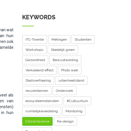
KEYWORDS
 van wat
van hun
ITC-Twente
Metingen
Studenten
ren ook
zamelde
Workshops
Stedelijk groen
Gezondheid
Bewustwording
Verkoelend effect
Photo walk
Stadsverfraaiing
urbanheatisland
reuzenbomen
Onderzoek
eel als
len van
ecosysteemdiensten
#Cultuurtuin
ensten)
ruimtelijkeverdeling
Monitoring
 in hun
CitizenScience
Re-design