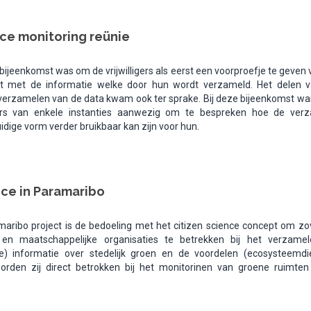
nce monitoring reünie
bijeenkomst was om de vrijwilligers als eerst een voorproefje te geven
rt met de informatie welke door hun wordt verzameld. Het delen 
t verzamelen van de data kwam ook ter sprake. Bij deze bijeenkomst wa
ers van enkele instanties aanwezig om te bespreken hoe de ver
uidige vorm verder bruikbaar kan zijn voor hun.
nce in Paramaribo
maribo project is de bedoeling met het citizen science concept om zov
 en maatschappelijke organisaties te betrekken bij het verzame
ke) informatie over stedelijk groen en de voordelen (ecosysteemdi
orden zij direct betrokken bij het monitorinen van groene ruimten