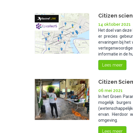
Citizen scie
14 oktober 2021
Het doel van deze 
er precies gebeu
ervaringen bij he
vertegenwoordig
informatie in de h
Lees meer
Citizen Scie
06 mei 2021
In het Groen Para
mogelijk burgers
(wetenschappelij
ervan. Hierdoor w
omgeving.
Lees meer