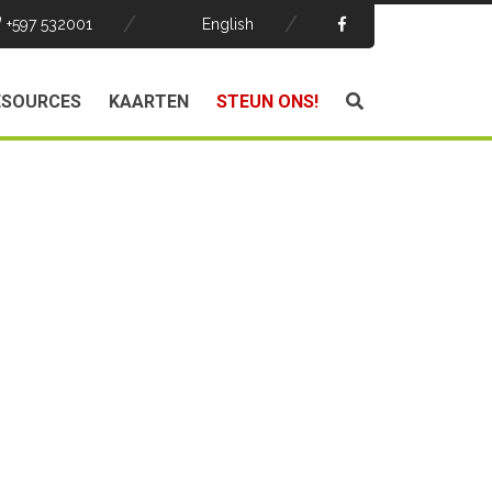
+597 532001
English
ESOURCES
KAARTEN
STEUN ONS!