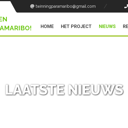
twinningparamaribo
@gmail.com
EN
HOME
HET PROJECT
NIEUWS
R
AMARIBO!
LAATSTE NIEUWS
NL
NIEUWS
/