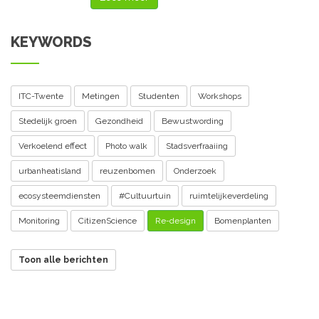
KEYWORDS
ITC-Twente
Metingen
Studenten
Workshops
Stedelijk groen
Gezondheid
Bewustwording
Verkoelend effect
Photo walk
Stadsverfraaiing
urbanheatisland
reuzenbomen
Onderzoek
ecosysteemdiensten
#Cultuurtuin
ruimtelijkeverdeling
Monitoring
CitizenScience
Re-design
Bomenplanten
Toon alle berichten