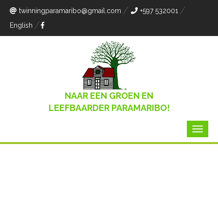
twinningparamaribo
@gmail.com
+597 532001
English
NAAR EEN GROEN EN
LEEFBAARDER PARAMARIBO!