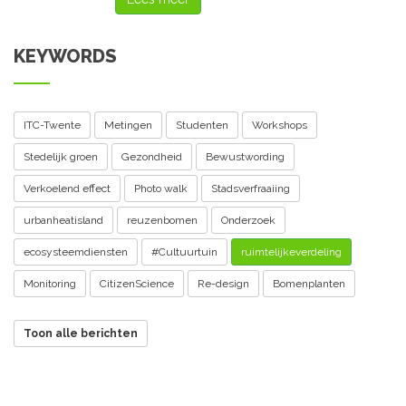
KEYWORDS
ITC-Twente
Metingen
Studenten
Workshops
Stedelijk groen
Gezondheid
Bewustwording
Verkoelend effect
Photo walk
Stadsverfraaiing
urbanheatisland
reuzenbomen
Onderzoek
ecosysteemdiensten
#Cultuurtuin
ruimtelijkeverdeling
Monitoring
CitizenScience
Re-design
Bomenplanten
Toon alle berichten