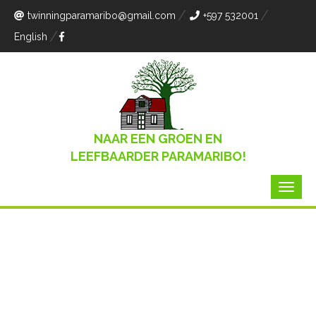
twinningparamaribo
@gmail.com
+597 532001
English
NAAR EEN GROEN EN
LEEFBAARDER PARAMARIBO!