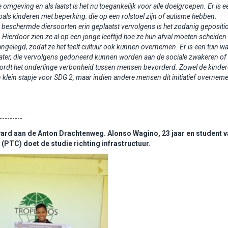
e omgeving en als laatst is het nu
toegankelijk voor alle doelgroepen. Er is e
als kinderen met beperking: die op een rolstoel zijn of autisme hebben.
n beschermde diersoorten erin geplaatst
vervolgens is het zodanig gepositi
. Hierdoor zien ze al op een jonge leeftijd hoe ze hun afval moeten scheiden
aangelegd, zodat ze het teelt cultuur ook kunnen
overnemen.
Er is een tuin w
ter, die vervolgens
gedoneerd kunnen worden aan de sociale zwakeren of 
ordt het onderlinge verbonheid tussen mensen bevorderd. Zowel de kinde
 klein stapje voor SDG 2, maar indien
andere mensen dit initiatief overnem
---------
ard aan de Anton Drachtenweg. Alonso Wagino, 23 jaar en student v
(PTC) doet de studie richting infrastructuur.