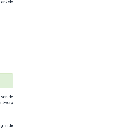
 enkele
n van de
rontwerp
. In de