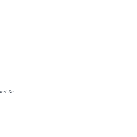
port.
De