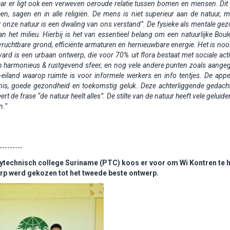
Maar er ligt ook een verweven oeroude relatie tussen bomen en mensen.
Dit 
, sagen en in alle religiën. De mens is niet superieur aan de natuur, 
 onze natuur is een dwaling van ons verstand”.
De fysieke als mentale ge
het milieu. Hierbij is het van essentieel belang om een natuurlijke Boul
 vruchtbare grond, efficiënte armaturen
en hernieuwbare energie. Het is nooi
ard is een urbaan ontwerp, die voor 70% uit flora bestaat met sociale activ
een harmonieus & rustgevend sfeer, en nog vele andere punten zoals aange
-eiland waarop ruimte is voor informele werkers en info tentjes. De appe
nis, goede gezondheid en toekomstig geluk. Deze achterliggende gedach
rt de frase “de natuur heelt alles”.
De stilte van de natuur heeft vele geluide
n.
"
---------
olytechnisch college Suriname (PTC) koos er voor om Wi Kontren te 
rp werd gekozen tot het tweede beste ontwerp.