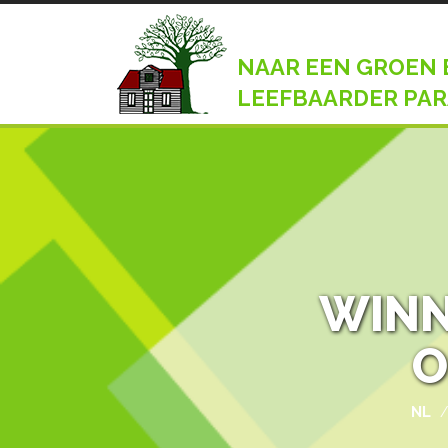
NAAR EEN GROEN 
LEEFBAARDER PAR
WINN
O
NL