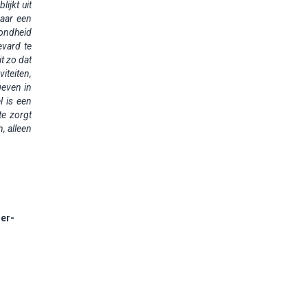
blijkt uit
maar een
zondheid
evard te
t zo dat
iteiten,
geven in
l is een
te zorgt
n, alleen
her-