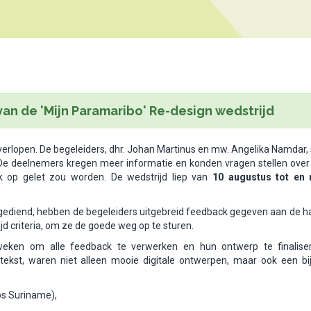
n de 'Mijn Paramaribo' Re-design wedstrijd
d verlopen. De begeleiders, dhr. Johan Martinus en mw. Angelika Namdar,
. De deelnemers kregen meer informatie en konden vragen stellen over
jk op gelet zou worden. De wedstrijd liep van
10 augustus tot en
gediend, hebben de begeleiders uitgebreid feedback gegeven aan de h
d criteria, om ze de goede weg op te sturen.
eken om alle feedback te verwerken en hun ontwerp te finalise
 tekst, waren niet alleen mooie digitale ontwerpen, maar ook een bi
os Suriname),