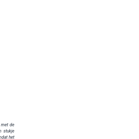
 met de
n stukje
mdat het