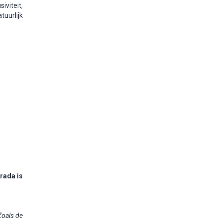
viteit,
uurlijk
rada is
Zoals de