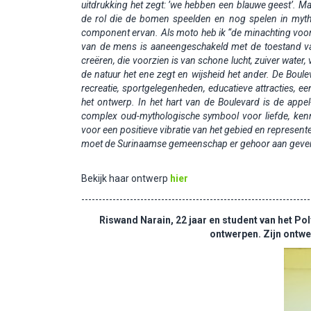
uitdrukking het zegt: ’we hebben een blauwe geest’. 
de rol die de bomen speelden en nog spelen in mythen
component ervan. Als moto heb ik “de minachting voor
van de mens is aaneengeschakeld met de toestand van 
creëren, die voorzien is van schone lucht, zuiver water,
de natuur het ene zegt en wijsheid het ander.
De Boulev
recreatie, sportgelegenheden, educatieve attracties, 
het ontwerp. In het hart van de Boulevard is de appel
complex oud-mythologische symbool voor liefde, ken
voor een positieve vibratie van het gebied en representee
moet de Surinaamse gemeenschap er gehoor aan geve
Bekijk haar ontwerp
hier
------------------------------------------------------------------
Riswand Narain, 22 jaar en student van het P
ontwerpen.
Zijn ontwe