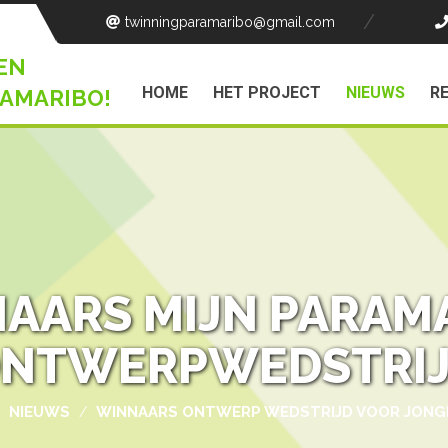
twinningparamaribo
@gmail.com
EN
HOME
HET PROJECT
NIEUWS
R
AMARIBO!
AARS MIJN PARAM
NTWERPWEDSTRI
NIEUWS
WINNAARS ONTWERP WEDSTRIJD VOOR JONG
/
/