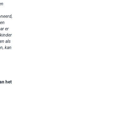
en
oneerd,
 en
aar er
kinder
ren
als
en, kan
an het