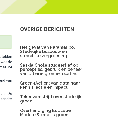
OVERIGE BERICHTEN
Het geval van Paramaribo.
Stedelijke bosbouw en
stedelijke vergroening
 stelden
 wat de
Saskia Chote studeert af op
 met 24
percepties, gebruik en beheer
van urbane groene locaties
and van
Green4Action: van data naar
kennis, actie en impact
ren. De
Tekenwedstrijd over stedelijk
jzonder
groen
Overhandiging Educatie
Module Stedelijk groen