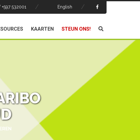
+597 532001
English
ESOURCES
KAARTEN
STEUN ONS!
ARIBO
JD
EREN