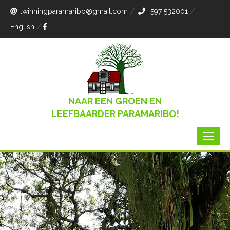
twinningparamaribo
@gmail.com
+597 532001
English
NAAR EEN GROEN EN
LEEFBAARDER PARAMARIBO!