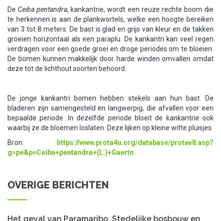
De
Ceiba pentandra
, kankantrie, wordt een reuze rechte boom die
te herkennen is aan de plankwortels, welke een hoogte bereiken
van 3 tot 8 meters. De bast is glad en grijs van kleur en de takken
groeien horizontaal als een paraplu. De kankantri kan veel regen
verdragen voor een goede groei en droge periodes om te bloeien.
De bomen kunnen makkelijk door harde winden omvallen omdat
deze tot de lichthout soorten behoord.
De jonge kankantri bomen hebben stekels aan hun bast. De
bladeren zijn samengesteld en langwerpig, die afvallen voor een
bepaalde periode. In dezelfde periode bloeit de kankantrie ook
waarbij ze de bloemen loslaten. Deze lijken op kleine witte pluisjes.
Bron:
https://www.prota4u.org/database/protav8.asp?
g=pe&p=Ceiba+pentandra+(L.)+Gaertn.
OVERIGE BERICHTEN
Het geval van Paramaribo. Stedelijke bosbouw en