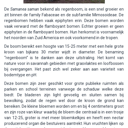
De
Samanea saman
bekend als regenboom, is een snel groeier en
zit binnen de family Fabaceae en de subfamilie Mimosoideae. De
regenbomen hebben vaak epiphyten erin. Deze bomen worden
vaak verward met de flamboyant bomen. Echter groeien er geen
epiphyten in de flamboyant bomen. Hun herkomst is voornamelijk
het noorden van Zuid America en ook voorkomend in de tropen.
De boom bereikt een hoogte van 15-25 meter met een hele grote
kroon van bijkans 30 meter wijdt in diameter. De benaming
“regenboom” is te danken aan deze uitstraling. Het komt van
nature voor in savannah gebieden met grasvlaktes en loofbossen
bij overgangen. Het past zich wel zeker aan aan varieteit van
bodemtype en pH.
Deze bomen zijn zeer geschikt voor grote publieke ruimten als
parken en school terreinen vanwege de schaduw welke deze
biedt. De bladeren zijn light gevoelig en sluiten samen bij
bewolking, zodat de regen wel door de kroon de grond kan
bereiken. De kleine bloemen worden om en bij 4 centimeters groot
en zijn roze van kleur waarbij de bloem die centraal is in een trosje
van 12-25, groter is met meer bloemkelkjes en heeft een nectar
producerend organ die bestuivers aantrekt. Hun vruchten lijken op