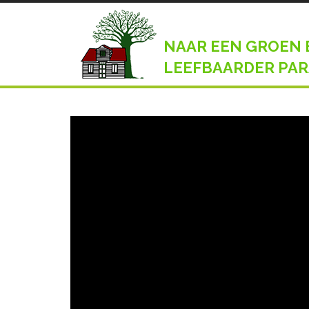
NAAR EEN GROEN 
LEEFBAARDER PAR
01 november 2021
Op 28 oktober 2021 organiseerden Tropenbos Suri
belanghebbenden.
Naast presentaties, was er ook een interactieve 
visualisatie pagina op de website. Daarnaast k
Paramaribo re-design wedstrijd bezichtigen. Dit 
voortzetting van de samenwerking tussen TBS en 
gezonde leefomgeving.