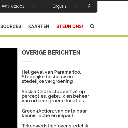
+597 532001
English
ESOURCES
KAARTEN
STEUN ONS!
OVERIGE BERICHTEN
Het geval van Paramaribo.
Stedelijke bosbouw en
ten met
stedelijke vergroening
de data
Saskia Chote studeert af op
percepties, gebruik en beheer
de Mijn
van urbane groene locaties
 ook de
oene en
Green4Action: van data naar
kennis, actie en impact
Tekenwedstrijd over stedelijk