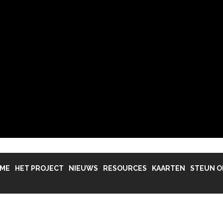
ind seminar. Lisa Best vertelde meer over de doelen.
volgen. Het verslag is terug te bekijken via onze youtube kanaal.
ME
HET PROJECT
NIEUWS
RESOURCES
KAARTEN
STEUN O