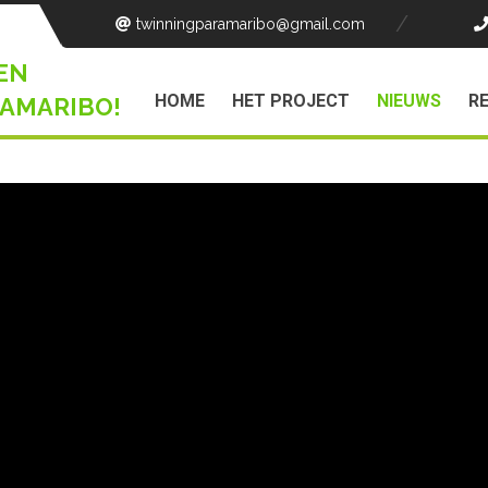
twinningparamaribo
@gmail.com
EN
HOME
HET PROJECT
NIEUWS
R
AMARIBO!
name en het ITC een seminar voor het delen van de project resulta
workshop, een demonstratie van de dataverzameling en lancering van 
onden deelnemers ook de Photo Walk foto's en de ontwerpen van 
seminar markeerde de afsluiting van het UTSN twinning project, maar
het ITC op het gebied van citizen science monitoring voor een gr