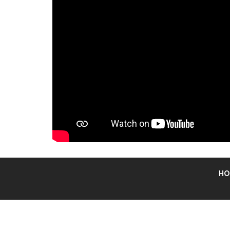
Een nieuwsitem over het e
De projectafsluiting was ook live te 
HO